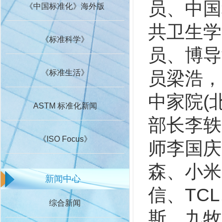
员、中国
《中国标准化》海外版
共卫生学
《标准科学》
员、博导
员梁浩，
《标准生活》
中家院(
ASTM 标准化新闻
部长李轶
《ISO Focus》
师李国庆
森、小米
新闻中心
信、TC
综合新闻
斯、九牧