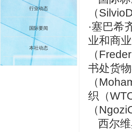
行业动态
（Silv
·塞巴希齐
国际要闻
业和商业
本社动态
（Fred
书处货物
（Moh
织（WT
（Ngoz
西尔维