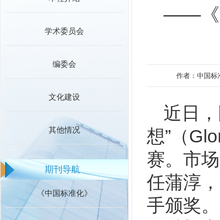
——《
学术委员会
编委会
作者：中国标
文化建设
近日，
其他情况
想”（Gl
赛。市场
期刊导航
任蒲淳，
《中国标准化》
手颁奖。